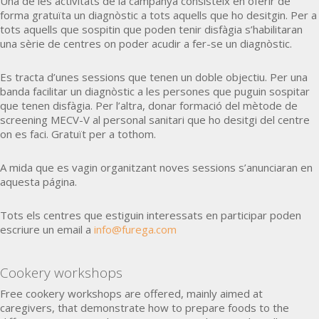
Una de les activitats de la campanya consisteix en oferir de
forma gratuïta un diagnòstic a tots aquells que ho desitgin. Per a
tots aquells que sospitin que poden tenir disfàgia s’habilitaran
una sèrie de centres on poder acudir a fer-se un diagnòstic.
Es tracta d’unes sessions que tenen un doble objectiu. Per una
banda facilitar un diagnòstic a les persones que puguin sospitar
que tenen disfàgia. Per l’altra, donar formació del mètode de
screening MECV-V al personal sanitari que ho desitgi del centre
on es faci. Gratuït per a tothom.
A mida que es vagin organitzant noves sessions s’anunciaran en
aquesta página.
Tots els centres que estiguin interessats en participar poden
escriure un email a
info@furega.com
Cookery workshops
Free cookery workshops are offered, mainly aimed at
caregivers, that demonstrate how to prepare foods to the